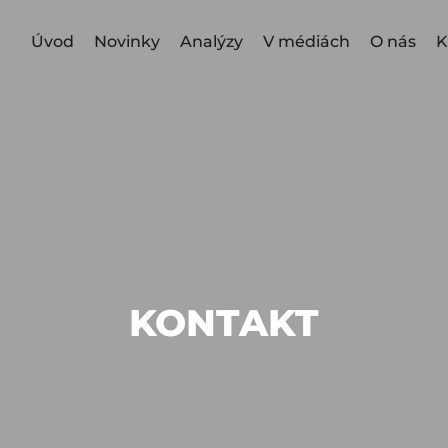
Úvod
Novinky
Analýzy
V médiách
O nás
K
KONTAKT