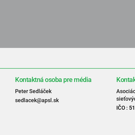
Kontaktná osoba pre média
Kontak
Peter Sedláček
Asociác
sieťový
sedlacek@apsl.sk
IČO : 5