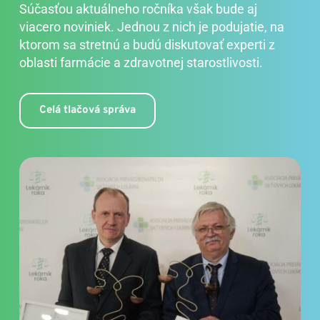
Súčasťou aktuálneho ročníka však bude aj 
viacero noviniek. Jednou z nich je podujatie, na 
ktorom sa stretnú a budú diskutovať experti z 
oblasti farmácie a zdravotnej starostlivosti.
Celá tlačová správa