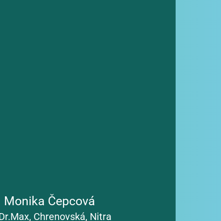
edagogičkou na Strednej zdravotníckej škole 
makológiu, zdravotnícke pomôcky a 
ekárne. Svojou odbornosťou a ľudským 
generáciu zdravotníckych pracovníkov, 
u. Skúsenosti z vedenia vlastnej lekárne aj 
vuje do inovácií, digitalizácie a automatizácie 
úva kvalitu farmaceutických služieb aj 
ššiu úroveň.
Viac informácií
. Monika Čepcová
Dr.Max, Chrenovská, Nitra