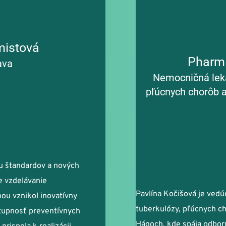
mistová
PharmD
ava
Nemocničná leká
pľúcnych chorôb a
u štandardov a nových 
 vzdelávanie 
Pavlína Kočišová je ved
ou vznikol inovatívny 
tuberkulózy, pľúcnych ch
tupnosť preventívnych 
Hágoch, kde spája odbor