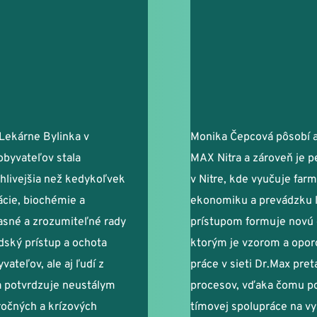
Lekárne Bylinka v 
Monika Čepcová pôsobí a
byvateľov stala 
MAX Nitra a zároveň je p
hlivejšia než kedykoľvek 
v Nitre, kde vyučuje far
cie, biochémie a 
ekonomiku a prevádzku l
asné a zrozumiteľné rady 
prístupom formuje novú 
ský prístup a ochota 
ktorým je vzorom a oporo
ateľov, ale aj ľudí z 
práce v sieti Dr.Max preta
a potvrdzuje neustálym 
procesov, vďaka čomu pos
očných a krízových 
tímovej spolupráce na vy