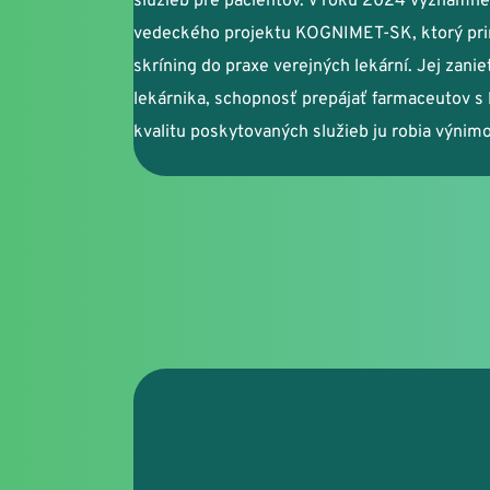
služieb pre pacientov. V roku 2024 významne pr
vedeckého projektu KOGNIMET-SK, ktorý prini
skríning do praxe verejných lekární. Jej zani
lekárnika, schopnosť prepájať farmaceutov s l
kvalitu poskytovaných služieb ju robia výni
PharmDr. Hajnalka Komj
Nemocničná lekáreň, Nemocnic