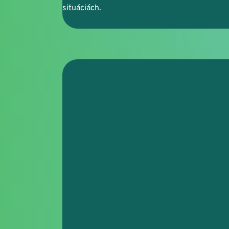
situáciách.
PharmDr. Júlia Cho
Lekáreň BENU, Trn