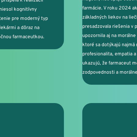
ispela k realizácii 
farmácie. V roku 2024 ak
esol kognitívny 
základných liekov na lieč
etenie pre moderný typ 
presadzovala riešenia v p
ekármi a dôraz na 
upozornila aj na morálne
močnou farmaceutkou.
ktoré sa dotýkajú najmä 
profesionalita, empatia a
ukazujú, že farmaceut mô
zodpovednosti a morálnej
áthy PhD. 
Mgr. M
a Agel, Komárno
Lek