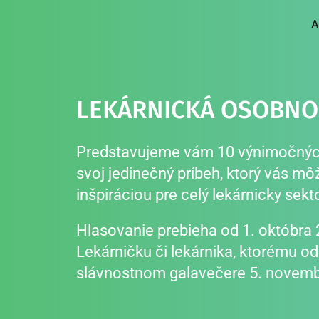
Skip
to
A
content
LEKÁRNICKÁ OSOBNOS
Predstavujeme vám 10 výnimočných l
svoj jedinečný príbeh, ktorý vás môže
inšpiráciou pre celý lekárnicky sek
Hlasovanie prebieha od 1. októbra 2
Lekárničku či lekárnika, ktorému 
slávnostnom galavečere 5. novemb