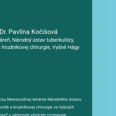
Viac informácií
r. Pavlína Kočišová
reň, Národný ústav tuberkulózy, 
 hrudníkovej chirurgie, Vyšné Hágy
úcou Nemocničnej lekárne Národného ústavu 
orôb a hrudníkovej chirurgie vo Vyšných 
nosť s výrazným etickým rozmerom 