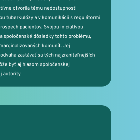
tívne otvorila tému nedostupnosti 
bu tuberkulózy a v komunikácii s regulátormi 
rospech pacientov. Svojou iniciatívou 
 a spoločenské dôsledky tohto problému, 
marginalizovaných komunít. Jej 
 odvaha zastávať sa tých najzraniteľnejších 
že byť aj hlasom spoločenskej 
 autority.
artina Korintušová 
áreň Dr.Max, Dobšiná