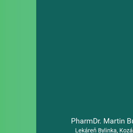
Kozárovciach, vďaka čomu sa pre miestnych o
lekárenská starostlivosť dostupnejšia a spoľa
predtým. Opierajúc sa o svoje znalosti z farmá
klinickej farmakológie poskytuje pacientom j
a dokáže odhaliť liekové pochybenia. Jeho ľud
pomôcť si získali dôveru nielen miestnych obyv
okolitých obcí. Oddanosť poslaniu farmaceut
odborným nasadením, ktoré dokazuje aj v nár
situáciách.
Viac informácií
PharmDr. Martin B
Lekáreň Bylinka, Koz