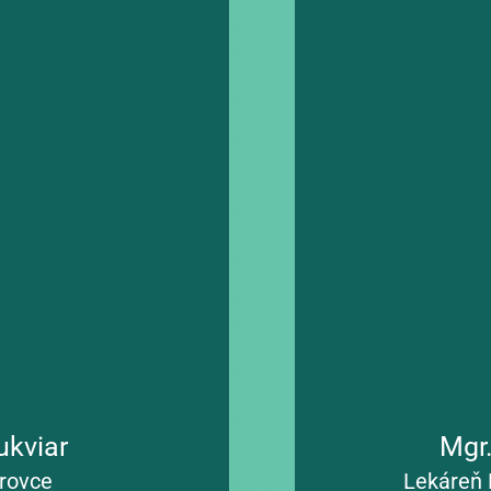
byvateľov stala 
MAX Nitra a zároveň je p
hlivejšia než kedykoľvek 
v Nitre, kde vyučuje far
cie, biochémie a 
ekonomiku a prevádzku l
asné a zrozumiteľné rady 
prístupom formuje novú 
ský prístup a ochota 
ktorým je vzorom a oporo
ateľov, ale aj ľudí z 
práce v sieti Dr.Max preta
a potvrdzuje neustálym 
procesov, vďaka čomu pos
očných a krízových 
tímovej spolupráce na vy
ukviar
Mgr
árovce
Lekáreň 