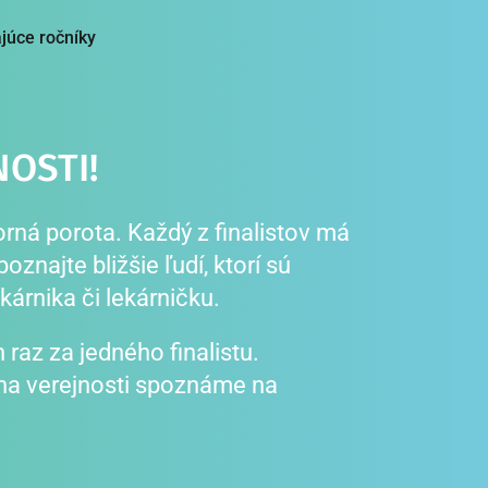
júce ročníky
OSTI!
ná porota. Každý z finalistov má 
znajte bližšie ľudí, ktorí sú 
kárnika či lekárničku.
az za jedného finalistu. 
a verejnosti spoznáme na 