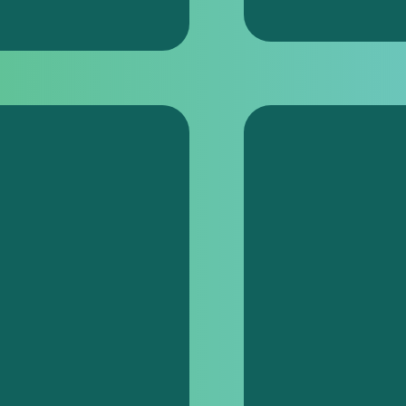
mistová
PharmD
ava
Nemocničná leká
pľúcnych chorôb a