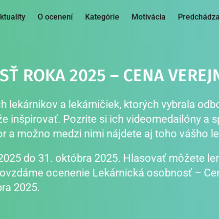
ktuality
O ocenení
Kategórie
Motivácia
Predchádza
Ť ROKA 2025 – CENA VEREJN
ekárnikov a lekárničiek, ktorých vybrala odbor
 inšpirovať. Pozrite si ich videomedailóny a spo
tor a možno medzi nimi nájdete aj toho vášho le
025 do 31. októbra 2025. Hlasovať môžete len r
odovzdáme ocenenie Lekárnická osobnosť – Cen
ra 2025.