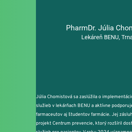
PharmDr. Júlia Cho
Lekáreň BENU, Trn
Júlia Chomistová sa zaslúžila o implementáci
služieb v lekárňach BENU a aktívne podporuje
farmaceutov aj študentov farmácie. Jej zásluh
projekt Centrum prevencie, ktorý rozšíril dos